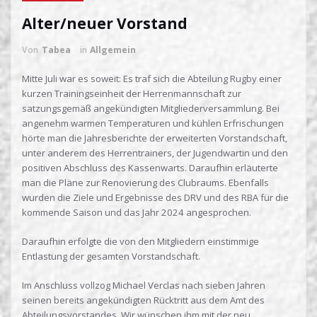
Alter/neuer Vorstand
Von
Tabea
in
Allgemein
Mitte Juli war es soweit: Es traf sich die Abteilung Rugby einer
kurzen Trainingseinheit der Herrenmannschaft zur
satzungsgemäß angekündigten Mitgliederversammlung. Bei
angenehm warmen Temperaturen und kühlen Erfrischungen
hörte man die Jahresberichte der erweiterten Vorstandschaft,
unter anderem des Herrentrainers, der Jugendwartin und den
positiven Abschluss des Kassenwarts. Daraufhin erläuterte
man die Pläne zur Renovierung des Clubraums. Ebenfalls
wurden die Ziele und Ergebnisse des DRV und des RBA für die
kommende Saison und das Jahr 2024 angesprochen.
Daraufhin erfolgte die von den Mitgliedern einstimmige
Entlastung der gesamten Vorstandschaft.
Im Anschluss vollzog Michael Verclas nach sieben Jahren
seinen bereits angekündigten Rücktritt aus dem Amt des
Abteilungsvorstandes. Wir wünschen ihm mit der neu