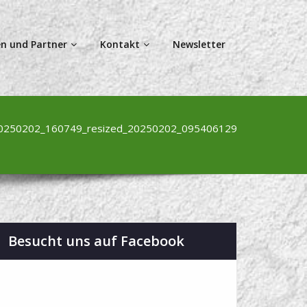
n und Partner
Kontakt
Newsletter
0250202_160749_resized_20250202_095406129
Besucht uns auf Facebook