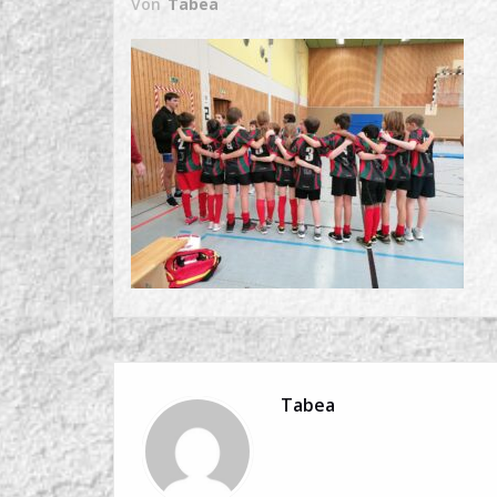
Von
Tabea
Tabea