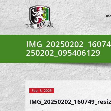
Übe
IMG_20250202_16074
250202_095406129
Feb. 3, 2025
IMG_20250202_160749_resi