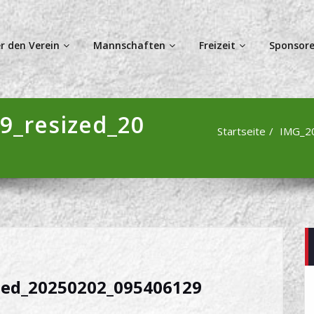
r den Verein
Mannschaften
Freizeit
Sponsore
9_resized_20
Startseite
IMG_2
zed_20250202_095406129