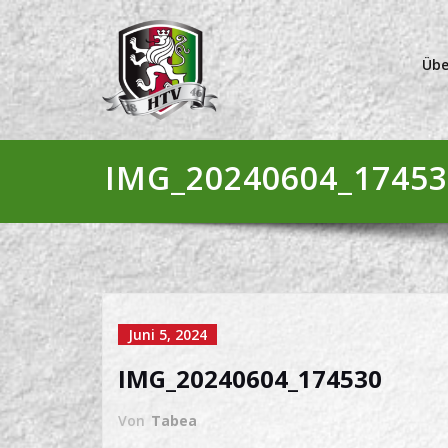
Übe
IMG_20240604_17453
Juni 5, 2024
IMG_20240604_174530
Von
Tabea