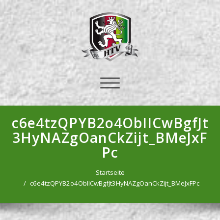
Schalte
Navigation
c6e4tzQPYB2o4ObIICwBgfJt
3HyNAZgOanCkZijt_BMeJxF
Pc
Startseite
c6e4tzQPYB2o4ObIICwBgfJt3HyNAZgOanCkZijt_BMeJxFPc