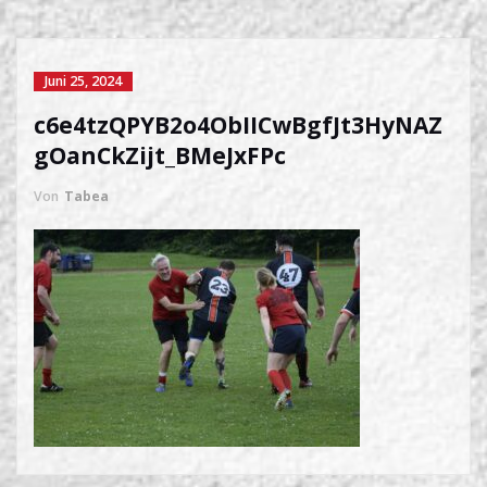
Juni 25, 2024
c6e4tzQPYB2o4ObIICwBgfJt3HyNAZ
gOanCkZijt_BMeJxFPc
Von
Tabea