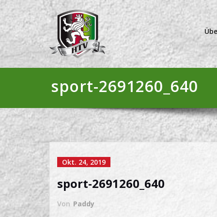
Übe
sport-2691260_640
Okt. 24, 2019
sport-2691260_640
Von
Paddy