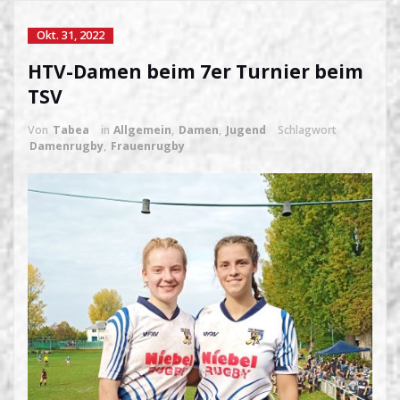
Okt. 31, 2022
HTV-Damen beim 7er Turnier beim
TSV
Von
Tabea
in
Allgemein
,
Damen
,
Jugend
Schlagwort
Damenrugby
,
Frauenrugby