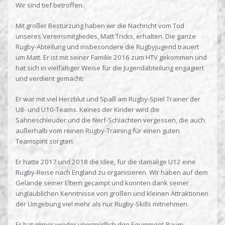
Wir sind tief betroffen.
Mit großer Bestürzung haben wir die Nachricht vom Tod
unseres Vereinsmitgliedes, Matt Tricks, erhalten. Die ganze
Rugby-Abteilung und insbesondere die Rugbyjugend trauert
um Matt. Er ist mit seiner Familie 2016 zum HTV gekommen und
hat sich in vielfältiger Weise für die Jugendabteilung engagiert
und verdient gemacht:
Er war mit viel Herzblut und Spaß am Rugby-Spiel Trainer der
U8- und U10-Teams. Keines der Kinder wird die
Sahneschleuder und die Nerf-Schlachten vergessen, die auch
außerhalb vom reinen Rugby-Training für einen guten
Teamspirit sorgten.
Er hatte 2017 und 2018 die Idee, für die damalige U12 eine
Rugby-Reise nach England zu organisieren. Wir haben auf dem
Gelände seiner Eltern gecampt und konnten dank seiner
unglaublichen Kenntnisse von großen und kleinen Attraktionen
der Umgebung viel mehr als nur Rugby-Skills mitnehmen.
Er hat immer wieder unermüdlich den Equipment-Raum