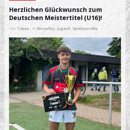
Herzlichen Glückwunsch zum
Deutschen Meistertitel (U16)!
Von
Tabea
in
Aktuelles
,
Jugend
,
Spielerprofile