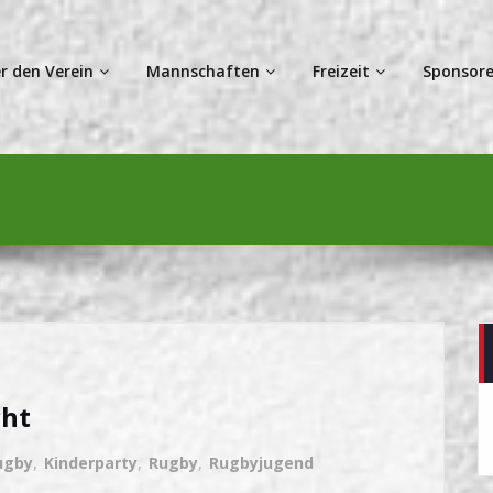
r den Verein
Mannschaften
Freizeit
Sponsore
cht
ugby
,
Kinderparty
,
Rugby
,
Rugbyjugend