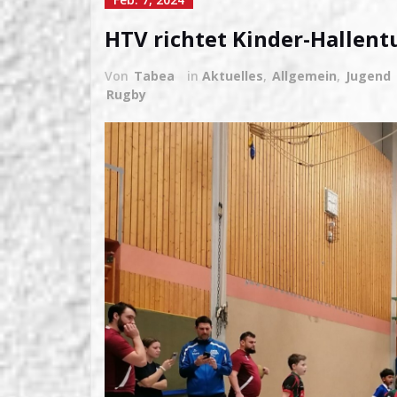
HTV richtet Kinder-Hallent
Von
Tabea
in
Aktuelles
,
Allgemein
,
Jugend
Rugby