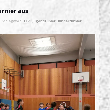
urnier aus
Schlagwort
HTV
,
Jugendtunier
,
Kinderturnier
,