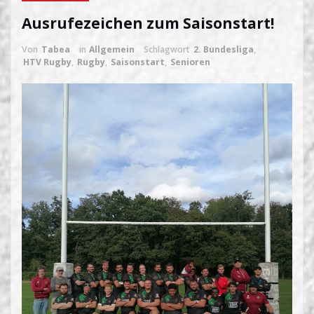
Ausrufezeichen zum Saisonstart!
Von
Tabea
in
Allgemein
Schlagwort
2. Bundesliga
,
HTV Rugby
,
Rugby
,
Saisonstart
,
Senioren