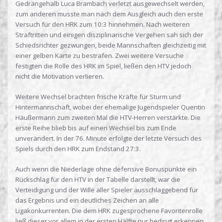
Gedrängehalb Luca Brambach verletzt ausgewechselt werden,
zum anderen musste man nach dem Ausgleich auch den erste
Versuch für den HRK zum 10:3 hinnehmen. Nach weiteren
Straftritten und einigen disziplinarische Vergehen sah sich der
Schiedsrichter gezwungen, beide Mannschaften gleichzeitig mit
einer gelben Karte zu bestrafen. Zwei weitere Versuche
festigten die Rolle des HRK im Spiel, ließen den HTV jedoch
nicht die Motivation verlieren.
Weitere Wechsel brachten frische Kräfte für Sturm und
Hintermannschaft, wobei der ehemalige Jugendspieler Quentin
Häußermann zum zweiten Mal die HTV-Herren verstärkte. Die
erste Reihe blieb bis auf einen Wechsel bis zum Ende
unverändert. In der 76. Minute erfolgte der letzte Versuch des
Spiels durch den HRK zum Endstand 27:3.
Auch wenn die Niederlage ohne defensive Bonuspunkte ein
Rückschlag für den HTV in der Tabelle darstellt, war die
Verteidigung und der Wille aller Spieler ausschlaggebend für
das Ergebnis und ein deutliches Zeichen an alle
Ligakonkurrenten. Die dem HRK zugesprochene Favoritenrolle
ließ dieser vor allem in der ersten Hälfte nur bedingt erkennen.