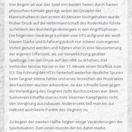
Von Beginn an war das Spiel von beiden Seiten durch harten
physischen Kontakt geprägt, wobei die Disziplin der
Mannschaften in den ersten 40 Minuten hochgehalten wurde.
Früher Druck auf die Hintermannschaft des RuderKlubs führte
zu Fehlern des Bundesliga-Absteigers in den Angriffsphasen.
Die folgenden Gedränge konnten vom HTV aufgrund der weiß-
blauen Stärke und Erfahrung jedoch nur schwer zum eigenen
Vorteil genutzt werden und führten eher in eine Neusortierung
der eigenen Offensive, als zur Verwirklichung geübter
Spielzüge. Um den Druck auf den HRK zu erhöhen, traf
Verbinder Nicolas Kurzer in der 15. Minute einen Strafkick zum
0:3. Die Führung des HTVs hinterließ weiterhin deutliche Spuren
beim Gegner: Kleine Fehler und erste Anzeichen der Frustration
des Favoriten wurden erkennbar, da das schnelle Spiel gegen
die Verteidigung des Gegners nicht durchzusetzen war. Beim
Turnverein schaffte man es trotz eisernen Kampfgeists nicht,
den Vorsprung auszubauen. Andererseits ließ man bis zur
Halbzeit auch keine Punkte des Gegners zu.
Zu Beginn der zweiten Hälfte folgten einige Veränderungen der
Spielsituation: Zum einen musste der bis dahin starke