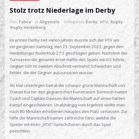
Stolz trotz Niederlage im Derby
Von
Tabea
in
Allgemein
Schlagwort
Derby
,
HTV
,
Rugby
,
Rugby Heidelberg
Im ersten Derby seit vielen Jahren musste sich der HTV am
vergangenen Samstag, den 23. September 2023, gegen den
Heidelberger RuderKlub 27:3 geschlagen geben. Nachdem der
Turnverein die gesamte erste Hälfte des Spiels mit 0:3 führte,
zeigten sich im zweiten Abschnitt vermehrt Schwächen und
Fehler, die der Gegner auszunutzen wusste.
Als klar unterlegen betrat die schwarz-grüne Mannschaft von
Trainer Kurzer den gegnerischen Kunstrasen. Dennoch hatten
Coach und Captain Davison die Mannschaft auf einen harten
Kampf eingeschworen. Unabhängig vom Ergebnis wollte man
nach 80 Minuten erhobenen Hauptes den Platz verlassen. Zur
Hilfe der Mannschaft kamen zahlreiche Fans, welche die
Spieler mit ihren „HTV!“-Sprechchören durch das Spiel
peitschten.