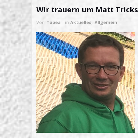
Wir trauern um Matt Tricks
Von
Tabea
in
Aktuelles
,
Allgemein