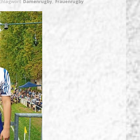
chlagwort
Damenrugby
,
Frauenrugby