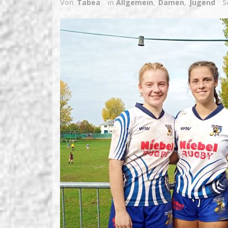
Von
Tabea
in
Allgemein
,
Damen
,
Jugend
S